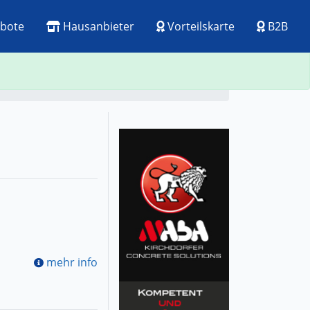
bote
Hausanbieter
Vorteilskarte
B2B
Alle Branchen
Zurück
Alle Branchen
mehr info