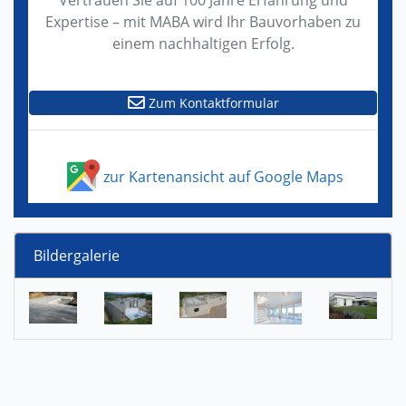
Vertrauen Sie auf 100 Jahre Erfahrung und
Expertise – mit MABA wird Ihr Bauvorhaben zu
einem nachhaltigen Erfolg.
Zum Kontaktformular
zur Kartenansicht auf Google Maps
Bildergalerie