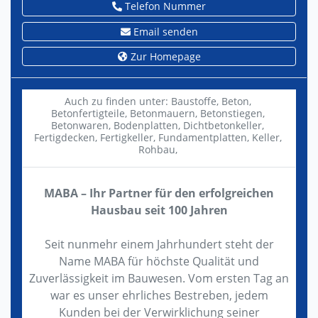
Telefon Nummer
Email senden
Zur Homepage
Auch zu finden unter:
Baustoffe,
Beton,
Betonfertigteile,
Betonmauern,
Betonstiegen,
Betonwaren,
Bodenplatten,
Dichtbetonkeller,
Fertigdecken,
Fertigkeller,
Fundamentplatten,
Keller,
Rohbau,
MABA – Ihr Partner für den erfolgreichen
Hausbau seit 100 Jahren
Seit nunmehr einem Jahrhundert steht der
Name MABA für höchste Qualität und
Zuverlässigkeit im Bauwesen. Vom ersten Tag an
war es unser ehrliches Bestreben, jedem
Kunden bei der Verwirklichung seiner