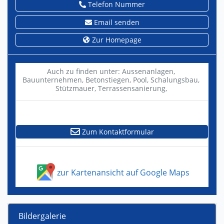
Telefon Nummer
Email senden
Zur Homepage
Auch zu finden unter:
Aussenanlagen,
Bauunternehmen,
Betonstiegen,
Pool,
Schalungsbau,
Stützmauer,
Terrassensanierung,
Zum Kontaktformular
zur Kartenansicht auf Google Maps
Bildergalerie