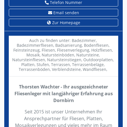
Telefon Nummer
Email senden
Zur Homepage
Auch zu finden unter:
Badezimmer,
Badezimmerfliesen,
Badsanierung,
Bodenfliesen,
Feinsteinzeug,
Fliesen,
Fliesenverlegung,
Holzfliesen,
Mosaik,
Natursteinböden,
Natursteine,
Natursteinfliesen,
Natursteinstiegen,
Outdoorplatten,
Platten,
Stufen,
Terrassen,
Terrassenbeläge,
Terrassenböden,
Verblendsteine,
Wandfliesen,
Thorsten Wachter - Ihr ausgezeichneter
Fliesenleger mit langjähriger Erfahrung aus
Dornbirn
Seit 2015 ist unser Unternehmen Ihr
Ansprechpartner für Fliesen, Platten,
Mosaikverlegungen und vieles mehr im Raum