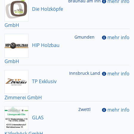
Braunau am Inn
mehr info
Die Holzköpfe
GmbH
Gmunden
mehr info
HIP Holzbau
GmbH
Innsbruck Land
mehr info
TP Exklusiv
Zimmerei GmbH
Zwettl
mehr info
GLAS
Käferböck GmbH