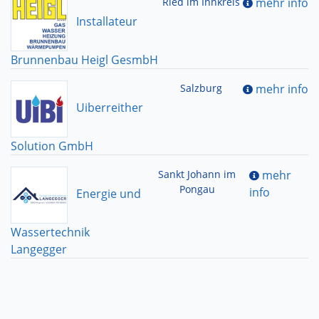
Ried im Innkreis
mehr info
Installateur
Brunnenbau Heigl GesmbH
Salzburg
mehr info
Uiberreither
Solution GmbH
Sankt Johann im
mehr
Pongau
info
Energie und
Wassertechnik
Langegger