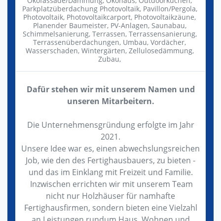
Ökofassade/Dämmung,
Ökohaus,
Outdoorküchen,
Parkplatzüberdachung Photovoltaik,
Pavillon/Pergola,
Photovoltaik,
Photovoltaikcarport,
Photovoltaikzäune,
Planender Baumeister,
PV-Anlagen,
Saunabau,
Schimmelsanierung,
Terrassen,
Terrassensanierung,
Terrassenüberdachungen,
Umbau,
Vordächer,
Wasserschaden,
Wintergärten,
Zellulosedämmung,
Zubau,
Dafür stehen wir mit unserem Namen und
unseren Mitarbeitern.
Die Unternehmensgründung erfolgte im Jahr
2021.
Unsere Idee war es, einen abwechslungsreichen
Job, wie den des Fertighausbauers, zu bieten -
und das im Einklang mit Freizeit und Familie.
Inzwischen errichten wir mit unserem Team
nicht nur Holzhäuser für namhafte
Fertighausfirmen, sondern bieten eine Vielzahl
an Leistungen rundum Haus, Wohnen und