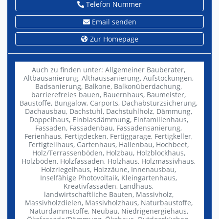
Telefon Nummer
Email senden
Zur Homepage
Auch zu finden unter:
Allgemeiner Bauberater,
Altbausanierung,
Althaussanierung,
Aufstockungen,
Badsanierung,
Balkone,
Balkonüberdachung,
barrierefreies bauen,
Bauernhaus,
Baumeister,
Baustoffe,
Bungalow,
Carports,
Dachabsturzsicherung,
Dachausbau,
Dachstuhl,
Dachstuhlholz,
Dämmung,
Doppelhaus,
Einblasdämmung,
Einfamilienhaus,
Fassaden,
Fassadenbau,
Fassadensanierung,
Ferienhaus,
Fertigdecken,
Fertiggarage,
Fertigkeller,
Fertigteilhaus,
Gartenhaus,
Hallenbau,
Hochbeet,
Holz/Terrassenböden,
Holzbau,
Holzblockhaus,
Holzböden,
Holzfassaden,
Holzhaus,
Holzmassivhaus,
Holzriegelhaus,
Holzzäune,
Innenausbau,
Inselfähige Photovoltaik,
Kleingartenhaus,
Kreativfassaden,
Landhaus,
landwirtschaftliche Bauten,
Massivholz,
Massivholzdielen,
Massivholzhaus,
Naturbaustoffe,
Naturdämmstoffe,
Neubau,
Niedrigenergiehaus,