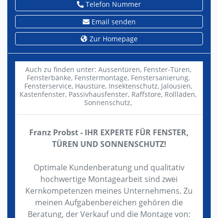
Telefon Nummer
Email senden
Zur Homepage
Auch zu finden unter:
Aussentüren,
Fenster-Türen,
Fensterbänke,
Fenstermontage,
Fenstersanierung,
Fensterservice,
Haustüre,
Insektenschutz,
Jalousien,
Kastenfenster,
Passivhausfenster,
Raffstore,
Rollläden,
Sonnenschutz,
Franz Probst - IHR EXPERTE FÜR FENSTER,
TÜREN UND SONNENSCHUTZ!
Optimale Kundenberatung und qualitativ
hochwertige Montagearbeit sind zwei
Kernkompetenzen meines Unternehmens. Zu
meinen Aufgabenbereichen gehören die
Beratung, der Verkauf und die Montage von: