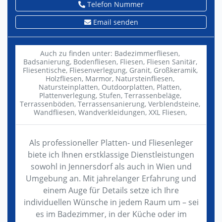
Telefon Nummer
Email senden
Auch zu finden unter:
Badezimmerfliesen,
Badsanierung,
Bodenfliesen,
Fliesen,
Fliesen Sanitär,
Fliesentische,
Fliesenverlegung,
Granit,
Großkeramik,
Holzfliesen,
Marmor,
Natursteinfliesen,
Natursteinplatten,
Outdoorplatten,
Platten,
Plattenverlegung,
Stufen,
Terrassenbeläge,
Terrassenböden,
Terrassensanierung,
Verblendsteine,
Wandfliesen,
Wandverkleidungen,
XXL Fliesen,
Als professioneller Platten- und Fliesenleger
biete ich Ihnen erstklassige Dienstleistungen
sowohl in Jennersdorf als auch in Wien und
Umgebung an. Mit jahrelanger Erfahrung und
einem Auge für Details setze ich Ihre
individuellen Wünsche in jedem Raum um – sei
es im Badezimmer, in der Küche oder im