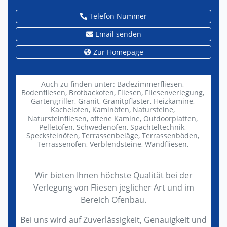
Telefon Nummer
Email senden
Zur Homepage
Auch zu finden unter:
Badezimmerfliesen,
Bodenfliesen,
Brotbackofen,
Fliesen,
Fliesenverlegung,
Gartengriller,
Granit,
Granitpflaster,
Heizkamine,
Kachelofen,
Kaminöfen,
Natursteine,
Natursteinfliesen,
offene Kamine,
Outdoorplatten,
Pelletöfen,
Schwedenöfen,
Spachteltechnik,
Specksteinöfen,
Terrassenbeläge,
Terrassenböden,
Terrassenöfen,
Verblendsteine,
Wandfliesen,
Wir bieten Ihnen höchste Qualität bei der
Verlegung von Fliesen jeglicher Art und im
Bereich Ofenbau.
Bei uns wird auf Zuverlässigkeit, Genauigkeit und