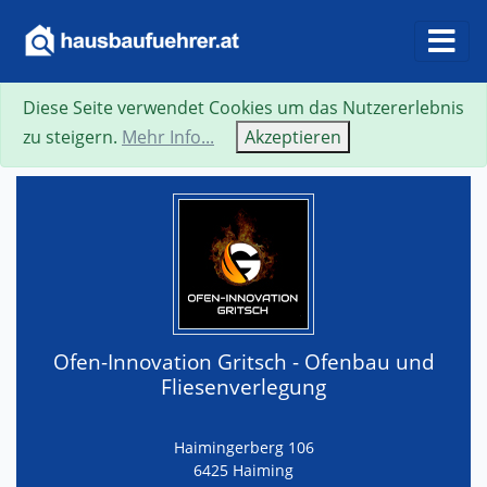
Diese Seite verwendet Cookies um das Nutzererlebnis
Suche
Neue Suche
Zurück
Visitenkarte
zu steigern.
Mehr Info...
Akzeptieren
Ofen-Innovation Gritsch - Ofenbau und
Fliesenverlegung
Haimingerberg 106
6425 Haiming