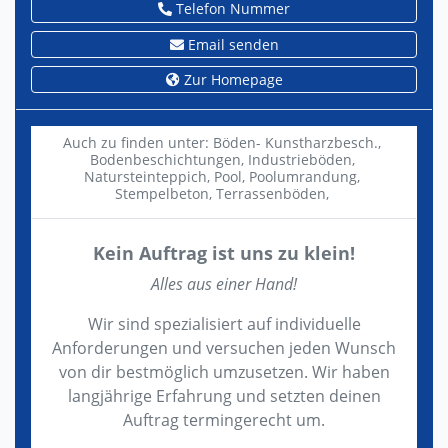
Telefon Nummer
Email senden
Zur Homepage
Auch zu finden unter:
Böden- Kunstharzbesch.,
Bodenbeschichtungen,
Industrieböden,
Natursteinteppich,
Pool,
Poolumrandung,
Stempelbeton,
Terrassenböden,
Kein Auftrag ist uns zu klein!
Alles aus einer Hand!
Wir sind spezialisiert auf individuelle
Anforderungen und versuchen jeden Wunsch
von dir bestmöglich umzusetzen. Wir haben
langjährige Erfahrung und setzten deinen
Auftrag termingerecht um.