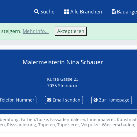
Suche
Alle Branchen
Bauange
 steigern.
Mehr Info...
Akzeptieren
Neue Suche
Zurü
Malermeisterin Nina Schauer
Kurze Gasse 23
7035 Steinbrun
Telefon Nummer
Email senden
Zur Homepage
beratung,
Farben/Lacke,
Fassadenmalerei,
Innenmalerei,
Kunstmal
en,
Risssanierung,
Tapeten,
Tapezierer,
Verputze,
Wasserschaden,