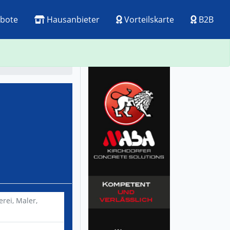
bote
Hausanbieter
Vorteilskarte
B2B
ck
Visitenkarte
erei,
Maler,