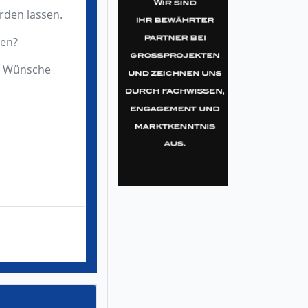
erden lassen.
men?
re Wünsche