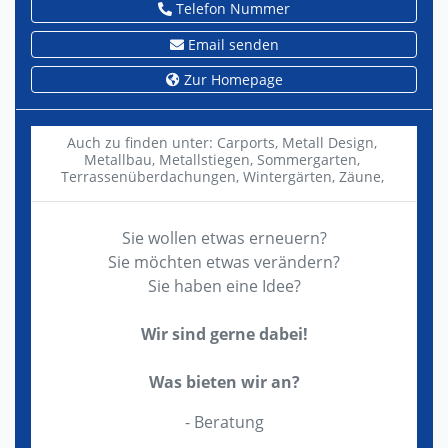
Telefon Nummer
Email senden
Zur Homepage
Auch zu finden unter:
Carports,
Metall Design,
Metallbau,
Metallstiegen,
Sommergarten,
Terrassenüberdachungen,
Wintergärten,
Zäune,
Sie wollen etwas erneuern?
Sie möchten etwas verändern?
Sie haben eine Idee?
Wir sind gerne dabei!
Was bieten wir an?
- Beratung