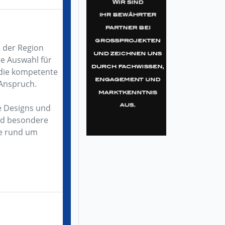
n der Region
te Auswahl für
 die kompetente
 Anspruch.
e Designs und
und besondere
ge rund um