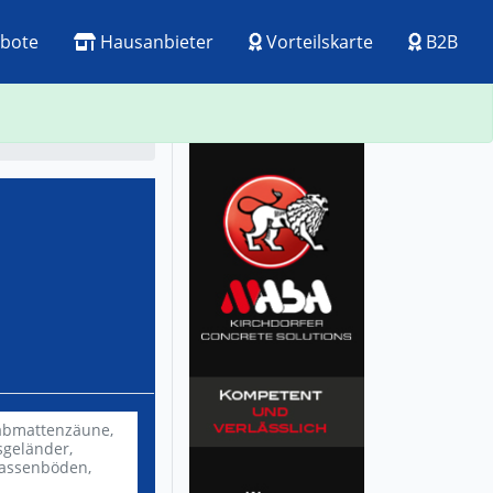
bote
Hausanbieter
Vorteilskarte
B2B
ck
Visitenkarte
abmattenzäune,
sgeländer,
rassenböden,