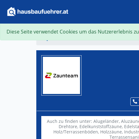
Diese Seite verwendet Cookies um das Nutzererlebnis zu
Suche
Auch zu finden unter:
Alugeländer,
Aluzäun
Drehtore,
Edelkunststoffzäune,
Edelst
Holz/Terrassenböden,
Holzzäune,
Industr
Terrassensan