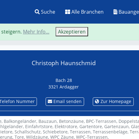
Suche
Alle Branchen
Bauange
 steigern.
Mehr Info...
Akzeptieren
Neue Suche
Zurü
Christoph Haunschmid
Bach 28
3321 Ardagger
Telefon Nummer
Email senden
Zur Homepage
e,
Balkongeländer,
Bauzaun,
Betonzäune,
BPC-Terrassen,
Doppelst
ahlgeländer,
Einfahrtstore,
Elektrotore,
Gartentore,
Gartenzaun,
Gla
ietore,
Schallschutz,
Schiebetore,
Terrassen,
Terrassenbeläge,
Ter
ierung,
Tore,
Wildzäune,
WPC Zäune,
WPC-Terrassen,