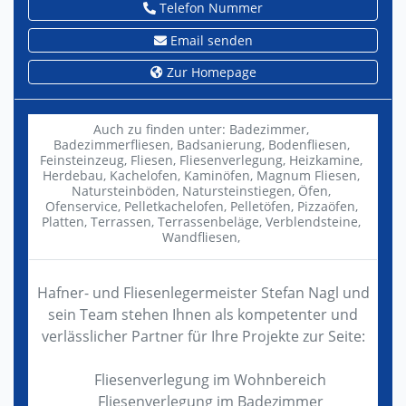
Telefon Nummer
Email senden
Zur Homepage
Auch zu finden unter:
Badezimmer,
Badezimmerfliesen,
Badsanierung,
Bodenfliesen,
Feinsteinzeug,
Fliesen,
Fliesenverlegung,
Heizkamine,
Herdebau,
Kachelofen,
Kaminöfen,
Magnum Fliesen,
Natursteinböden,
Natursteinstiegen,
Öfen,
Ofenservice,
Pelletkachelofen,
Pelletöfen,
Pizzaöfen,
Platten,
Terrassen,
Terrassenbeläge,
Verblendsteine,
Wandfliesen,
Hafner- und Fliesenlegermeister Stefan Nagl und
sein Team stehen Ihnen als kompetenter und
verlässlicher Partner für Ihre Projekte zur Seite:
Fliesenverlegung im Wohnbereich
Fliesenverlegung im Badezimmer