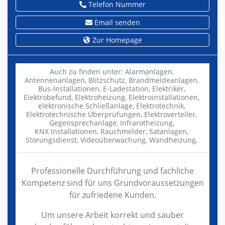
Telefon Nummer
Email senden
Zur Homepage
Auch zu finden unter:
Alarmanlagen,
Antennenanlagen,
Blitzschutz,
Brandmeldeanlagen,
Bus-Installationen,
E-Ladestation,
Elektriker,
Elektrobefund,
Elektroheizung,
Elektroinstallationen,
elektronische Schließanlage,
Elektrotechnik,
Elektrotechnische Überprüfungen,
Elektroverteiler,
Gegensprechanlage,
Infrarotheizung,
KNX Installationen,
Rauchmelder,
Satanlagen,
Störungsdienst,
Videoüberwachung,
Wandheizung,
Professionelle Durchführung und fachliche
Kompetenz sind für uns Grundvoraussetzungen
für zufriedene Kunden.
Um unsere Arbeit korrekt und sauber