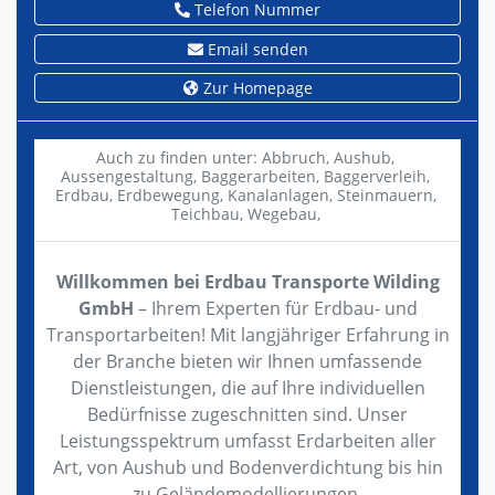
Telefon Nummer
Email senden
Zur Homepage
Auch zu finden unter:
Abbruch,
Aushub,
Aussengestaltung,
Baggerarbeiten,
Baggerverleih,
Erdbau,
Erdbewegung,
Kanalanlagen,
Steinmauern,
Teichbau,
Wegebau,
Willkommen bei Erdbau Transporte Wilding
GmbH
– Ihrem Experten für Erdbau- und
Transportarbeiten! Mit langjähriger Erfahrung in
der Branche bieten wir Ihnen umfassende
Dienstleistungen, die auf Ihre individuellen
Bedürfnisse zugeschnitten sind. Unser
Leistungsspektrum umfasst Erdarbeiten aller
Art, von Aushub und Bodenverdichtung bis hin
zu Geländemodellierungen.