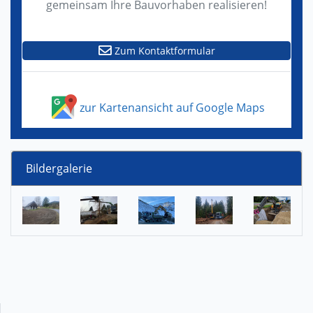
gemeinsam Ihre Bauvorhaben realisieren!
Zum Kontaktformular
zur Kartenansicht auf Google Maps
Bildergalerie