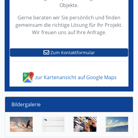
Objekte.
Gerne beraten wir Sie persönlich und finden
gemeinsam die richtige Lösung für Ihr Projekt.
Wir freuen uns auf Ihre Anfrage.
Zum Kontaktformular
zur Kartenansicht auf Google Maps
Bildergalerie