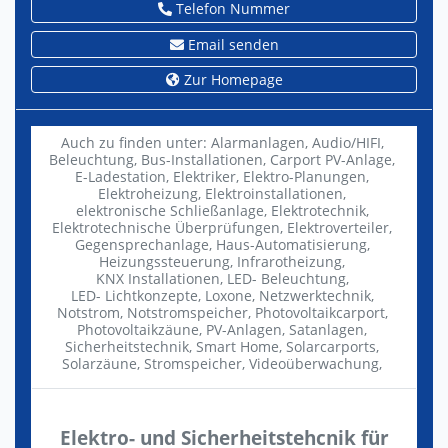
Telefon Nummer
Email senden
Zur Homepage
Auch zu finden unter:
Alarmanlagen,
Audio/HIFI,
Beleuchtung,
Bus-Installationen,
Carport PV-Anlage,
E-Ladestation,
Elektriker,
Elektro-Planungen,
Elektroheizung,
Elektroinstallationen,
elektronische Schließanlage,
Elektrotechnik,
Elektrotechnische Überprüfungen,
Elektroverteiler,
Gegensprechanlage,
Haus-Automatisierung,
Heizungssteuerung,
Infrarotheizung,
KNX Installationen,
LED- Beleuchtung,
LED- Lichtkonzepte,
Loxone,
Netzwerktechnik,
Notstrom,
Notstromspeicher,
Photovoltaikcarport,
Photovoltaikzäune,
PV-Anlagen,
Satanlagen,
Sicherheitstechnik,
Smart Home,
Solarcarports,
Solarzäune,
Stromspeicher,
Videoüberwachung,
Elektro- und Sicherheitstehcnik für