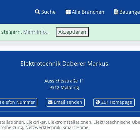
Suche
Alle Branchen
Bauange
 steigern.
Mehr Info...
Akzeptieren
Neue Suche
Zurü
Elektrotechnik Daberer Markus
Aussichtsstraße 11
9312 Mölbling
Telefon Nummer
Email senden
Zur Homepage
stallationen,
Elektriker,
Elektroinstallationen,
Elektrotechnische Üb
arotheizung,
Netzwerktechnik,
Smart Home,