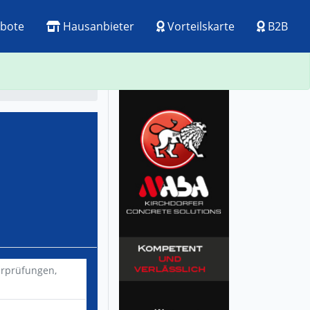
bote
Hausanbieter
Vorteilskarte
B2B
ck
Visitenkarte
erprüfungen,