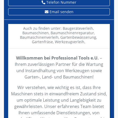
Telefon Nummer
Email senden
Auch zu finden unter:
Baugeräteverleih,
Baumaschinen,
Baumaschinenreparatur,
Baumaschinenverleih,
Gartenbewässerung,
Gartenfräse,
Werkzeugverleih,
Willkommen bei Professional Tools e.U.
–
Ihrem zuverlässigen Partner für die Wartung
und Instandhaltung von Werkzeugen sowie
Garten-, Land- und Baumaschinen!
Wir verstehen, wie wichtig es ist, dass Ihre
Maschinen stets in einwandfreiem Zustand sind,
um optimale Leistung und Langlebigkeit zu
gewährleisten. Unser erfahrenes Team bietet
Ihnen umfassende Dienstleistungen, von