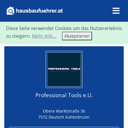
Diese Seite verwendet Cookies um das Nutzererlebnis
Suche
Neue Suche
Zurück
Visitenkarte
zu steigern.
Mehr Info...
Akzeptieren
Professional Tools e.U.
Obere Marktstraße 36
7572 Deutsch Kaltenbrunn