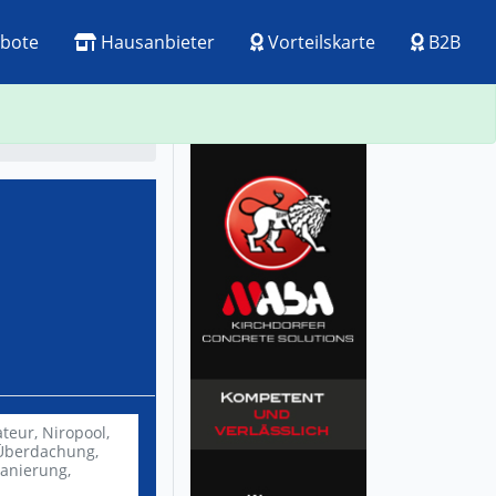
bote
Hausanbieter
Vorteilskarte
B2B
ck
Visitenkarte
ateur,
Niropool,
berdachung,
anierung,