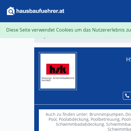
Diese Seite verwendet Cookies um das Nutzererlebnis zu
Suche
H
Auch zu finden unter:
Brunnenpumpen,
Do
Pool,
Poolabdeckung,
Poolbetreuung,
Pool
Schwimmbadabdeckung,
Schwimmba
Schwimmba