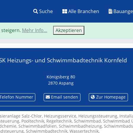
Suche
Alle Branchen
Bauange
 steigern.
Mehr Info...
Akzeptieren
Neue Suche
Zurü
SK Heizungs- und Schwimmbadtechnik Kornfeld
Königsberg 80
2870 Aspang
Telefon Nummer
Email senden
Zur Homepage
sieranlage Salz-Chlor,
Heizungsservice,
Heizungssteuerung,
Install
steuerung,
Pooltechnik,
Regeltechnik,
Schwimmbad,
Schwimmbad Ü
dchemie,
Schwimmbadfolien,
Schwimmbadheizung,
Schwimmbads
dsteuerung,
Schwimmbadtechnik,
Wassertechnik,