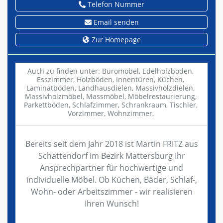
Telefon Nummer
Email senden
Zur Homepage
Auch zu finden unter:
Büromöbel,
Edelholzböden,
Esszimmer,
Holzböden,
Innentüren,
Küchen,
Laminatböden,
Landhausdielen,
Massivholzdielen,
Massivholzmöbel,
Massmöbel,
Möbelrestaurierung,
Parkettböden,
Schlafzimmer,
Schrankraum,
Tischler,
Vorzimmer,
Wohnzimmer,
Bereits seit dem Jahr 2018 ist Martin FRITZ aus
Schattendorf im Bezirk Mattersburg Ihr
Ansprechpartner für hochwertige und
individuelle Möbel. Ob Küchen, Bäder, Schlaf-,
Wohn- oder Arbeitszimmer - wir realisieren
Ihren Wunsch!