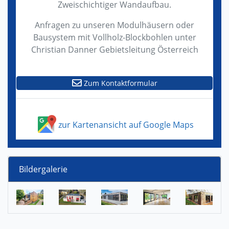
Zweischichtiger Wandaufbau.
Anfragen zu unseren Modulhäusern oder
Bausystem mit Vollholz-Blockbohlen unter
Christian Danner Gebietsleitung Österreich
Zum Kontaktformular
zur Kartenansicht auf Google Maps
Bildergalerie