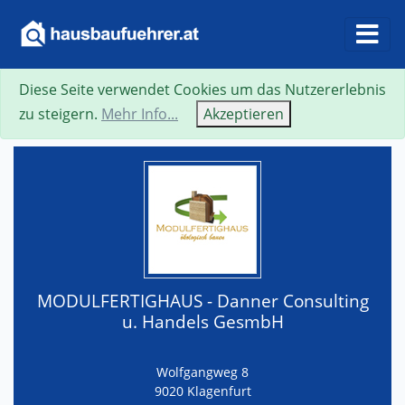
Diese Seite verwendet Cookies um das Nutzererlebnis
Suche
Neue Suche
Zurück
Visitenkarte
zu steigern.
Mehr Info...
Akzeptieren
MODULFERTIGHAUS - Danner Consulting
u. Handels GesmbH
Wolfgangweg 8
9020 Klagenfurt