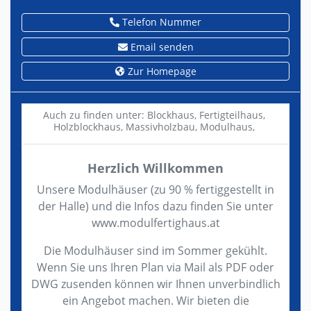
Telefon Nummer
Email senden
Zur Homepage
Auch zu finden unter:
Blockhaus,
Fertigteilhaus,
Holzblockhaus,
Massivholzbau,
Modulhaus,
Herzlich Willkommen
Unsere Modulhäuser (zu 90 % fertiggestellt in
der Halle) und die Infos dazu finden Sie unter
www.modulfertighaus.at
Die Modulhäuser sind im Sommer gekühlt.
Wenn Sie uns Ihren Plan via Mail als PDF oder
DWG zusenden können wir Ihnen unverbindlich
ein Angebot machen. Wir bieten die