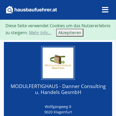
Diese Seite verwendet Cookies um das Nutzererlebnis
Suche
Neue Suche
Zurück
Visitenkarte
zu steigern.
Mehr Info...
Akzeptieren
MODULFERTIGHAUS - Danner Consulting
u. Handels GesmbH
Wolfgangweg 8
9020 Klagenfurt