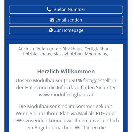
Telefon Nummer
Email senden
Zur Homepage
Auch zu finden unter:
Blockhaus,
Fertigteilhaus,
Holzblockhaus,
Massivholzbau,
Modulhaus,
Herzlich Willkommen
Unsere Modulhäuser (zu 90 % fertiggestellt in
der Halle) und die Infos dazu finden Sie unter
www.modulfertighaus.at
Die Modulhäuser sind im Sommer gekühlt.
Wenn Sie uns Ihren Plan via Mail als PDF oder
DWG zusenden können wir Ihnen unverbindlich
ein Angebot machen. Wir bieten die