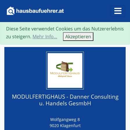
Diese Seite verwendet Cookies um das Nutzererlebnis
Suche
Neue Suche
Zurück
Visitenkarte
zu steigern.
Mehr Info...
Akzeptieren
MODULFERTIGHAUS - Danner Consulting
u. Handels GesmbH
Wolfgangweg 8
9020 Klagenfurt