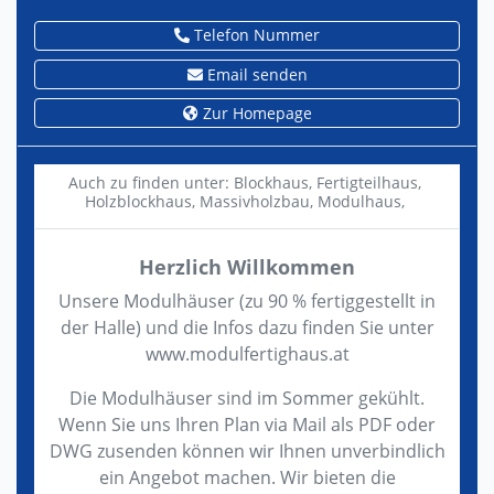
Telefon Nummer
Email senden
Zur Homepage
Auch zu finden unter:
Blockhaus,
Fertigteilhaus,
Holzblockhaus,
Massivholzbau,
Modulhaus,
Herzlich Willkommen
Unsere Modulhäuser (zu 90 % fertiggestellt in
der Halle) und die Infos dazu finden Sie unter
www.modulfertighaus.at
Die Modulhäuser sind im Sommer gekühlt.
Wenn Sie uns Ihren Plan via Mail als PDF oder
DWG zusenden können wir Ihnen unverbindlich
ein Angebot machen. Wir bieten die