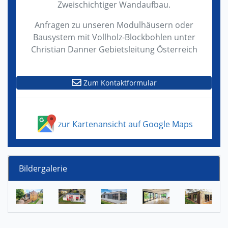
Zweischichtiger Wandaufbau.
Anfragen zu unseren Modulhäusern oder
Bausystem mit Vollholz-Blockbohlen unter
Christian Danner Gebietsleitung Österreich
Zum Kontaktformular
zur Kartenansicht auf Google Maps
Bildergalerie