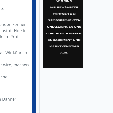
nter
usenden können
ustoff Holz in
inem Profi-
Ws. Wir können
er wird, machen
sche.
an Danner