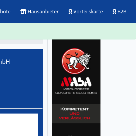
bote
Hausanbieter
Vorteilskarte
B2B
ck
Visitenkarte
smbH