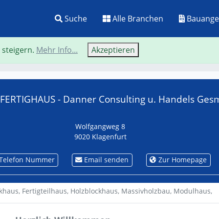
Suche
Alle Branchen
Bauange
 steigern.
Mehr Info...
Akzeptieren
Neue Suche
Zurü
ERTIGHAUS - Danner Consulting u. Handels Ge
Wolfgangweg 8
9020 Klagenfurt
Telefon Nummer
Email senden
Zur Homepage
khaus,
Fertigteilhaus,
Holzblockhaus,
Massivholzbau,
Modulhaus,