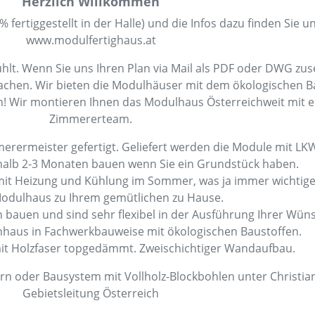
Herzlich Willkommen
fertiggestellt in der Halle) und die Infos dazu finden Sie u
www.modulfertighaus.at
lt. Wenn Sie uns Ihren Plan via Mail als PDF oder DWG z
achen. Wir bieten die Modulhäuser mit dem ökologischen Ba
! Wir montieren Ihnen das Modulhaus Österreichweit mit e
Zimmererteam.
rermeister gefertigt. Geliefert werden die Module mit LK
halb 2-3 Monaten bauen wenn Sie ein Grundstück haben.
 mit Heizung und Kühlung im Sommer, was ja immer wichtig
odulhaus zu Ihrem gemütlichen zu Hause.
n bauen und sind sehr flexibel in der Ausführung Ihrer Wün
haus in Fachwerkbauweise mit ökologischen Baustoffen.
t Holzfaser topgedämmt. Zweischichtiger Wandaufbau.
n oder Bausystem mit Vollholz-Blockbohlen unter Christi
Gebietsleitung Österreich