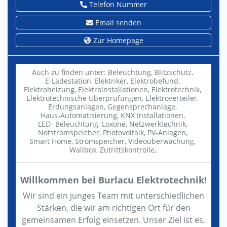
Telefon Nummer
Email senden
Zur Homepage
Auch zu finden unter:
Beleuchtung,
Blitzschutz,
E-Ladestation,
Elektriker,
Elektrobefund,
Elektroheizung,
Elektroinstallationen,
Elektrotechnik,
Elektrotechnische Überprüfungen,
Elektroverteiler,
Erdungsanlagen,
Gegensprechanlage,
Haus-Automatisierung,
KNX Installationen,
LED- Beleuchtung,
Loxone,
Netzwerktechnik,
Notstromspeicher,
Photovoltaik,
PV-Anlagen,
Smart Home,
Stromspeicher,
Videoüberwachung,
Wallbox,
Zutrittskontrolle,
Willkommen bei Burlacu Elektrotechnik!
Wir sind ein junges Team mit unterschiedlichen
Stärken, die wir am richtigen Ort für den
gemeinsamen Erfolg einsetzen. Unser Ziel ist es,