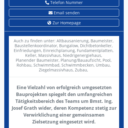
Telefon Nummer
Email senden
Zur Homepage
Auch zu finden unter:
Altbausanierung,
Baumeister,
Baustellenkoordinator,
Bungalow,
Dichtbetonkeller,
Einfriedungen,
Einreichplanung,
Fundamentplatten,
Keller,
Massivhaus,
Niedrigenergiehaus,
Planender Baumeister,
Planung/Bauaufsicht,
Pool,
Rohbau,
Schwimmbad,
Schwimmbecken,
Umbau,
Ziegelmassivhaus,
Zubau,
Eine Vielzahl von erfolgreich umgesetzten
Bauprojekten spiegelt den umfangreichen
Tätigkeitsbereich des Teams um Bmst. Ing.
Josef Grath wider, deren Kompetenz stetig zur
Verwirklichung einer gemeinsamen
Zielsetzung eingesetzt wird.