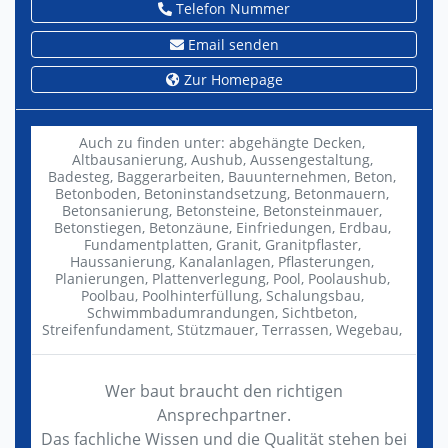
Telefon Nummer
Email senden
Zur Homepage
Auch zu finden unter:
abgehängte Decken,
Altbausanierung,
Aushub,
Aussengestaltung,
Badesteg,
Baggerarbeiten,
Bauunternehmen,
Beton,
Betonboden,
Betoninstandsetzung,
Betonmauern,
Betonsanierung,
Betonsteine,
Betonsteinmauer,
Betonstiegen,
Betonzäune,
Einfriedungen,
Erdbau,
Fundamentplatten,
Granit,
Granitpflaster,
Haussanierung,
Kanalanlagen,
Pflasterungen,
Planierungen,
Plattenverlegung,
Pool,
Poolaushub,
Poolbau,
Poolhinterfüllung,
Schalungsbau,
Schwimmbadumrandungen,
Sichtbeton,
Streifenfundament,
Stützmauer,
Terrassen,
Wegebau,
Wer baut braucht den richtigen
Ansprechpartner.
Das fachliche Wissen und die Qualität stehen bei