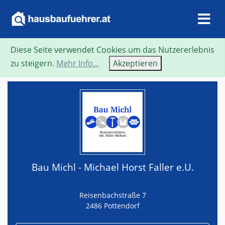
Diese Seite verwendet Cookies um das Nutzererlebnis
Suche
Neue Suche
Zurück
Visitenkarte
zu steigern.
Mehr Info...
Akzeptieren
Bau Michl - Michael Horst Faller e.U.
Reisenbachstraße 7
2486 Pottendorf