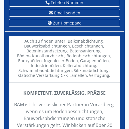
Telefon Nummer
Email senden
Zur Homepage
Auch zu finden unter:
Balkonabdichtung,
Bauwerksabdichtungen,
Beschichtungen,
Betoninstandsetzung,
Betonsanierung,
Böden- Kunstharzbesch.,
Bodenbeschichtungen,
Epoxyböden,
fugenloser Boden,
Garagenböden,
Industrieböden,
Kellerabdichtung,
Schwimmbadabdichtungen,
Silikonabdichtung,
statische Verstärkung CFK-Lamellen,
Verfugung,
KOMPETENT, ZUVERLÄSSIG, PRÄZISE
BAM ist ihr verlässlicher Partner in Vorarlberg,
wenn es um Bodenbeschichtungen,
Bauwerksabdichtungen und statische
Verstärkungen geht. Wir blicken auf über 20