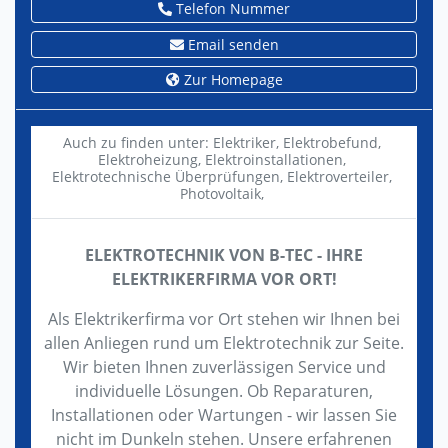
Telefon Nummer
Email senden
Zur Homepage
Auch zu finden unter:
Elektriker,
Elektrobefund,
Elektroheizung,
Elektroinstallationen,
Elektrotechnische Überprüfungen,
Elektroverteiler,
Photovoltaik,
ELEKTROTECHNIK VON B-TEC - IHRE
ELEKTRIKERFIRMA VOR ORT!
Als Elektrikerfirma vor Ort stehen wir Ihnen bei
allen Anliegen rund um Elektrotechnik zur Seite.
Wir bieten Ihnen zuverlässigen Service und
individuelle Lösungen. Ob Reparaturen,
Installationen oder Wartungen - wir lassen Sie
nicht im Dunkeln stehen. Unsere erfahrenen