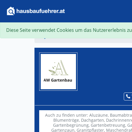
Diese Seite verwendet Cookies um das Nutzererlebnis zu
Suche
Auch zu finden unter:
Aluzäune,
Baumabtra
Blumentröge,
Dachgarten,
Dachrinnenr
Gartenbegrünung,
Gartenbetreuung,
Ga
Gartenzaun,
Granitpflaster,
Maschendra