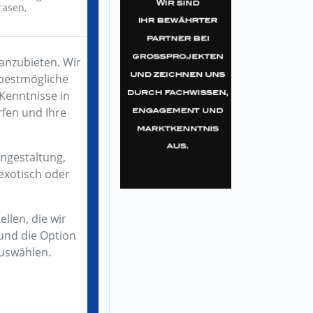
rasen,
anzubieten. Wir
 bestmögliche
 Kenntnisse in
rfen und Ihre
engestaltung,
exotisch oder
llen, die wir
 und die Option
auswählen.