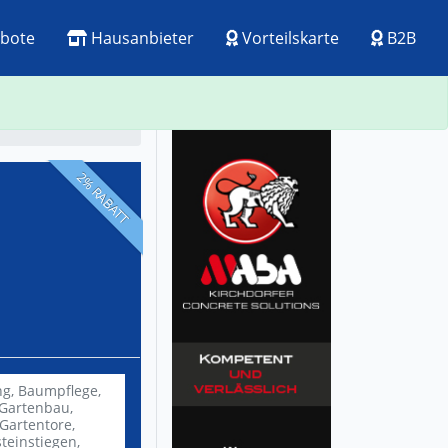
bote
Hausanbieter
Vorteilskarte
B2B
ck
Visitenkarte
2% RABATT
ng,
Baumpflege,
Gartenbau,
Gartentore,
teinstiegen,