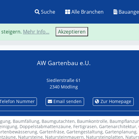
Suche
Alle Branchen
Bauange
 steigern.
Mehr Info...
Akzeptieren
Neue Suche
Zurü
AW Gartenbau e.U.
Siedlerstraße 61
2340 Mödling
Telefon Nummer
Email senden
Zur Homepage
gung,
Baumfällung,
Baumgutachten,
Baumkontrolle,
Baumpflanzu
einigung,
Doppelstabmattenzäune,
Fertigrasen,
Gartenarchitektur,
rtenbewässerung,
Gartenfräse,
Gartengestaltung,
Gartenplanung,
htzäune,
Natursteine,
Natursteinmauern,
Natursteinplatten,
Naturs