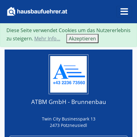
Diese Seite verwendet Cookies um das Nutzererlebnis
Suche
Neue Suche
Zurück
Visitenkarte
zu steigern.
Mehr Info...
Akzeptieren
ATBM GmbH - Brunnenbau
Twin City Businesspark 13
2473 Potzneusiedl