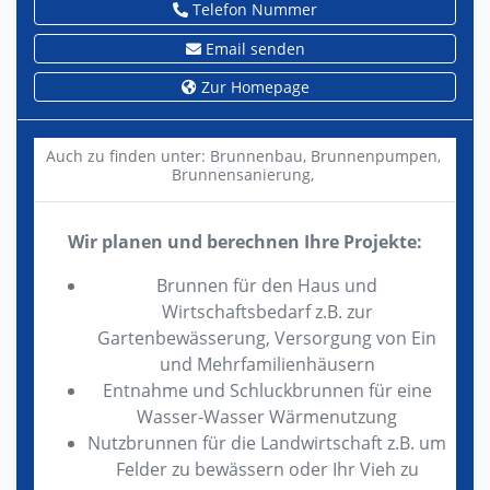
Telefon Nummer
Email senden
Zur Homepage
Auch zu finden unter:
Brunnenbau,
Brunnenpumpen,
Brunnensanierung,
Wir planen und berechnen Ihre Projekte:
Brunnen für den Haus und
Wirtschaftsbedarf z.B. zur
Gartenbewässerung, Versorgung von Ein
und Mehrfamilienhäusern
Entnahme und Schluckbrunnen für eine
Wasser-Wasser Wärmenutzung
Nutzbrunnen für die Landwirtschaft z.B. um
Felder zu bewässern oder Ihr Vieh zu