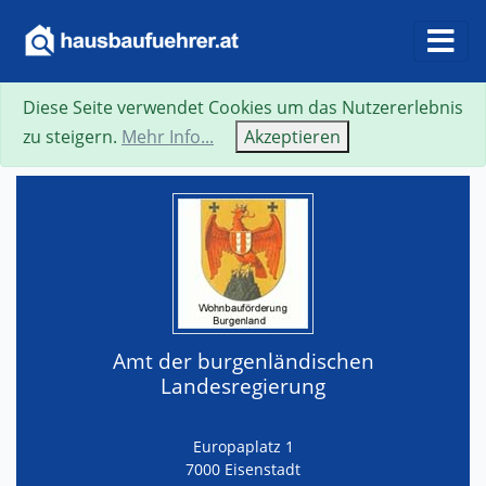
Diese Seite verwendet Cookies um das Nutzererlebnis
Suche
Neue Suche
Zurück
Visitenkarte
zu steigern.
Mehr Info...
Akzeptieren
Amt der burgenländischen
Landesregierung
Europaplatz 1
7000 Eisenstadt