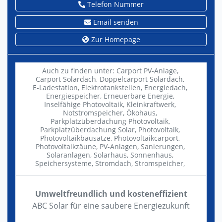
Telefon Nummer
Email senden
Zur Homepage
Auch zu finden unter:
Carport PV-Anlage,
Carport Solardach,
Doppelcarport Solardach,
E-Ladestation,
Elektrotankstellen,
Energiedach,
Energiespeicher,
Erneuerbare Energie,
Inselfähige Photovoltaik,
Kleinkraftwerk,
Notstromspeicher,
Ökohaus,
Parkplatzüberdachung Photovoltaik,
Parkplatzüberdachung Solar,
Photovoltaik,
Photovoltaikbausätze,
Photovoltaikcarport,
Photovoltaikzäune,
PV-Anlagen,
Sanierungen,
Solaranlagen,
Solarhaus,
Sonnenhaus,
Speichersysteme,
Stromdach,
Stromspeicher,
Umweltfreundlich und kosteneffizient
ABC Solar für eine saubere Energiezukunft