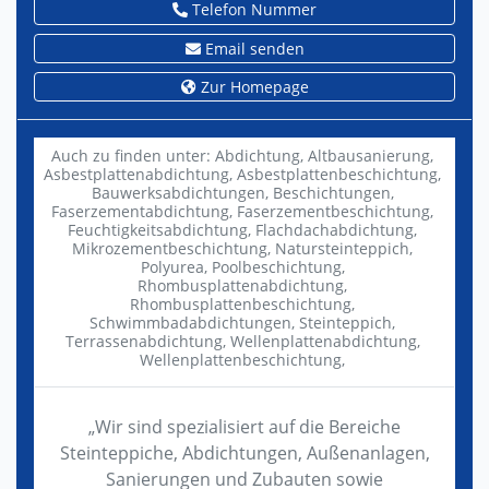
Telefon Nummer
Email senden
Zur Homepage
Auch zu finden unter:
Abdichtung,
Altbausanierung,
Asbestplattenabdichtung,
Asbestplattenbeschichtung,
Bauwerksabdichtungen,
Beschichtungen,
Faserzementabdichtung,
Faserzementbeschichtung,
Feuchtigkeitsabdichtung,
Flachdachabdichtung,
Mikrozementbeschichtung,
Natursteinteppich,
Polyurea,
Poolbeschichtung,
Rhombusplattenabdichtung,
Rhombusplattenbeschichtung,
Schwimmbadabdichtungen,
Steinteppich,
Terrassenabdichtung,
Wellenplattenabdichtung,
Wellenplattenbeschichtung,
„Wir sind spezialisiert auf die Bereiche
Steinteppiche, Abdichtungen, Außenanlagen,
Sanierungen und Zubauten sowie