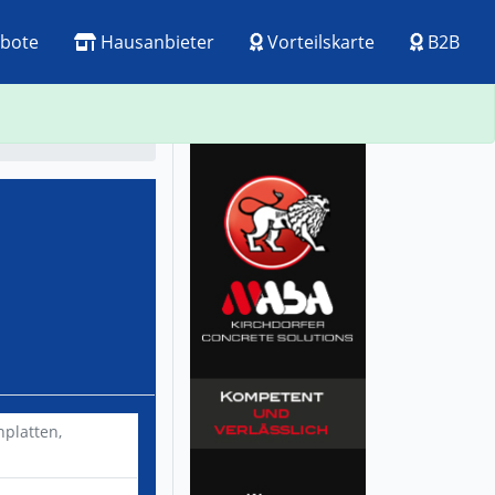
bote
Hausanbieter
Vorteilskarte
B2B
ck
Visitenkarte
platten,