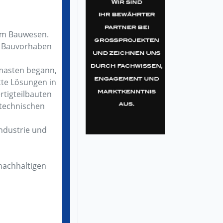
 im Bauwesen.
er Bauvorhaben
smasten begann,
tte Lösungen in
ertigteilbauten
 technischen
Industrie und
nachhaltigen