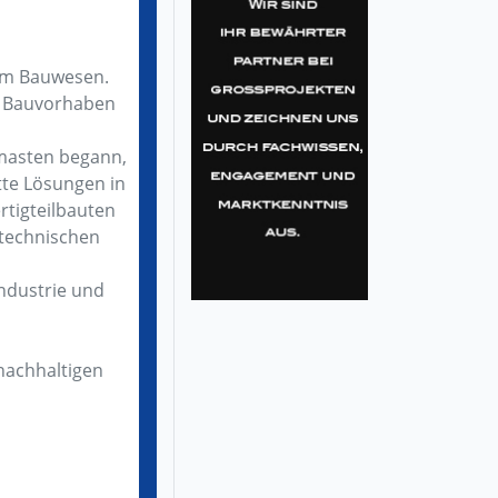
 im Bauwesen.
er Bauvorhaben
smasten begann,
tte Lösungen in
ertigteilbauten
 technischen
Industrie und
nachhaltigen