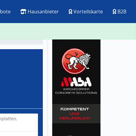
bote
Hausanbieter
Vorteilskarte
B2B
ck
Visitenkarte
platten,