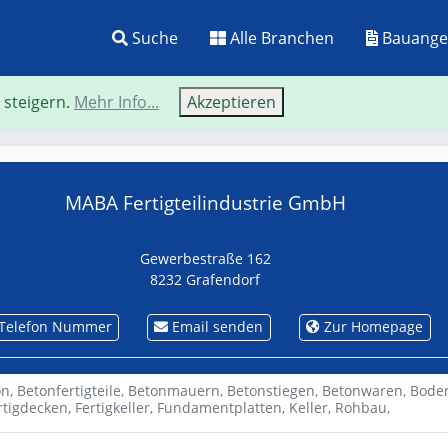
Suche
Alle Branchen
Bauange
 steigern.
Mehr Info...
Akzeptieren
Neue Suche
Zurü
MABA Fertigteilindustrie GmbH
Gewerbestraße 162
8232 Grafendorf
Telefon Nummer
Email senden
Zur Homepage
on,
Betonfertigteile,
Betonmauern,
Betonstiegen,
Betonwaren,
Boden
rtigdecken,
Fertigkeller,
Fundamentplatten,
Keller,
Rohbau,