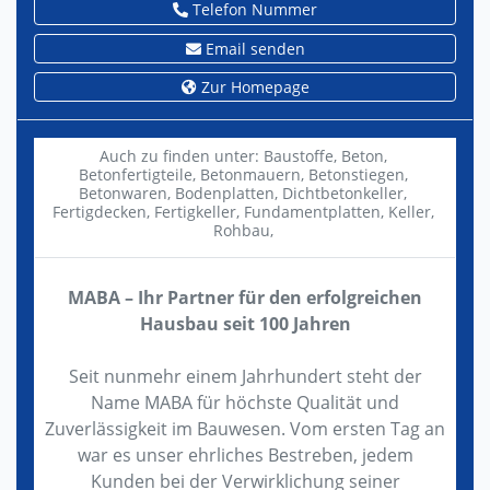
Telefon Nummer
Email senden
Zur Homepage
Auch zu finden unter:
Baustoffe,
Beton,
Betonfertigteile,
Betonmauern,
Betonstiegen,
Betonwaren,
Bodenplatten,
Dichtbetonkeller,
Fertigdecken,
Fertigkeller,
Fundamentplatten,
Keller,
Rohbau,
MABA – Ihr Partner für den erfolgreichen
Hausbau seit 100 Jahren
Seit nunmehr einem Jahrhundert steht der
Name MABA für höchste Qualität und
Zuverlässigkeit im Bauwesen. Vom ersten Tag an
war es unser ehrliches Bestreben, jedem
Kunden bei der Verwirklichung seiner