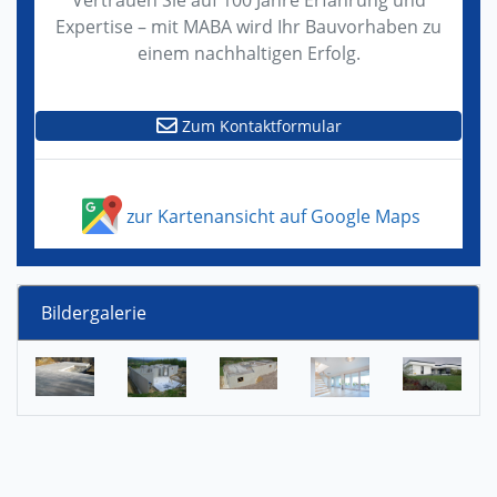
Vertrauen Sie auf 100 Jahre Erfahrung und
Expertise – mit MABA wird Ihr Bauvorhaben zu
einem nachhaltigen Erfolg.
Zum Kontaktformular
zur Kartenansicht auf Google Maps
Bildergalerie