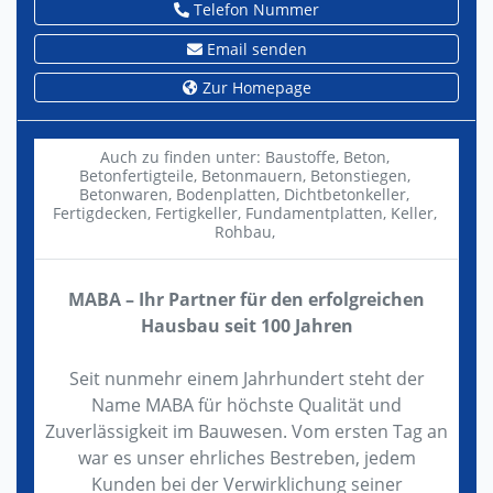
Telefon Nummer
Email senden
Zur Homepage
Auch zu finden unter:
Baustoffe,
Beton,
Betonfertigteile,
Betonmauern,
Betonstiegen,
Betonwaren,
Bodenplatten,
Dichtbetonkeller,
Fertigdecken,
Fertigkeller,
Fundamentplatten,
Keller,
Rohbau,
MABA – Ihr Partner für den erfolgreichen
Hausbau seit 100 Jahren
Seit nunmehr einem Jahrhundert steht der
Name MABA für höchste Qualität und
Zuverlässigkeit im Bauwesen. Vom ersten Tag an
war es unser ehrliches Bestreben, jedem
Kunden bei der Verwirklichung seiner