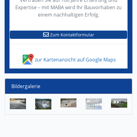
Vertrauen Sie auf 100 Jahre Erfahrung und
Expertise – mit MABA wird Ihr Bauvorhaben zu
einem nachhaltigen Erfolg.
Zum Kontaktformular
zur Kartenansicht auf Google Maps
Bildergalerie