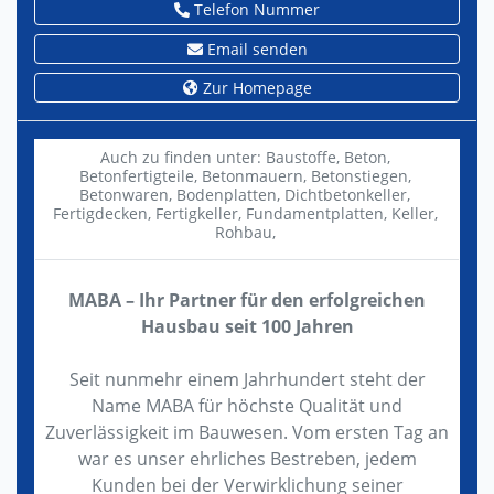
Telefon Nummer
Email senden
Zur Homepage
Auch zu finden unter:
Baustoffe,
Beton,
Betonfertigteile,
Betonmauern,
Betonstiegen,
Betonwaren,
Bodenplatten,
Dichtbetonkeller,
Fertigdecken,
Fertigkeller,
Fundamentplatten,
Keller,
Rohbau,
MABA – Ihr Partner für den erfolgreichen
Hausbau seit 100 Jahren
Seit nunmehr einem Jahrhundert steht der
Name MABA für höchste Qualität und
Zuverlässigkeit im Bauwesen. Vom ersten Tag an
war es unser ehrliches Bestreben, jedem
Kunden bei der Verwirklichung seiner