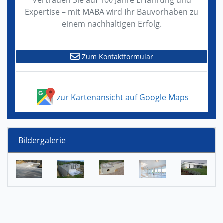
Vertrauen Sie auf 100 Jahre Erfahrung und
Expertise – mit MABA wird Ihr Bauvorhaben zu
einem nachhaltigen Erfolg.
Zum Kontaktformular
zur Kartenansicht auf Google Maps
Bildergalerie