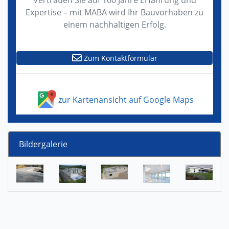
Vertrauen Sie auf 100 Jahre Erfahrung und
Expertise – mit MABA wird Ihr Bauvorhaben zu
einem nachhaltigen Erfolg.
Zum Kontaktformular
zur Kartenansicht auf Google Maps
Bildergalerie