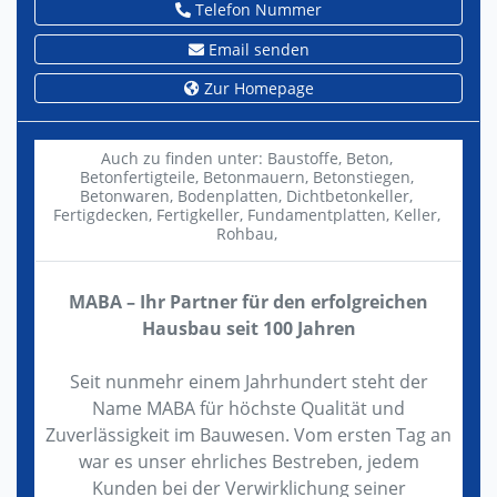
Telefon Nummer
Email senden
Zur Homepage
Auch zu finden unter:
Baustoffe,
Beton,
Betonfertigteile,
Betonmauern,
Betonstiegen,
Betonwaren,
Bodenplatten,
Dichtbetonkeller,
Fertigdecken,
Fertigkeller,
Fundamentplatten,
Keller,
Rohbau,
MABA – Ihr Partner für den erfolgreichen
Hausbau seit 100 Jahren
Seit nunmehr einem Jahrhundert steht der
Name MABA für höchste Qualität und
Zuverlässigkeit im Bauwesen. Vom ersten Tag an
war es unser ehrliches Bestreben, jedem
Kunden bei der Verwirklichung seiner