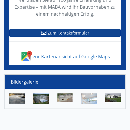
Vertrauen Sie auf 100 Jahre Erfahrung und
Expertise – mit MABA wird Ihr Bauvorhaben zu
einem nachhaltigen Erfolg.
Zum Kontaktformular
zur Kartenansicht auf Google Maps
Bildergalerie