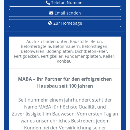
Telefon Nummer
Email senden
Zur Homepage
Auch zu finden unter:
Baustoffe,
Beton,
Betonfertigteile,
Betonmauern,
Betonstiegen,
Betonwaren,
Bodenplatten,
Dichtbetonkeller,
Fertigdecken,
Fertigkeller,
Fundamentplatten,
Keller,
Rohbau,
MABA – Ihr Partner für den erfolgreichen
Hausbau seit 100 Jahren
Seit nunmehr einem Jahrhundert steht der
Name MABA für höchste Qualität und
Zuverlässigkeit im Bauwesen. Vom ersten Tag an
war es unser ehrliches Bestreben, jedem
Kunden bei der Verwirklichung seiner