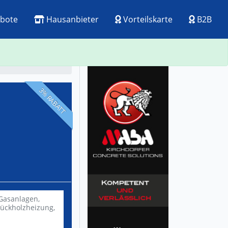
bote
Hausanbieter
Vorteilskarte
B2B
ck
Visitenkarte
3% RABATT
Gasanlagen,
tückholzheizung,