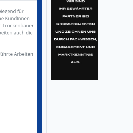
wiegend für
ine KundInnen
er Trockenbauer
beiten auch die
ührte Arbeiten