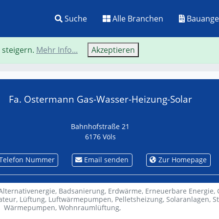
Suche
Alle Branchen
Bauange
 steigern.
Mehr Info...
Akzeptieren
Neue Suche
Zurü
Fa. Ostermann Gas-Wasser-Heizung-Solar
Bahnhofstraße 21
6176 Völs
Telefon Nummer
Email senden
Zur Homepage
Alternativenergie,
Badsanierung,
Erdwärme,
Erneuerbare Energie,
lateur,
Lüftung,
Luftwärmepumpen,
Pelletsheizung,
Solaranlagen,
S
Wärmepumpen,
Wohnraumlüftung,