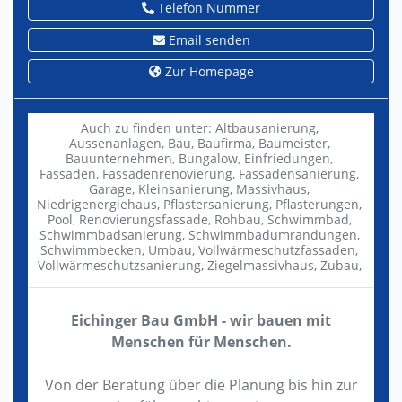
Telefon Nummer
Email senden
Zur Homepage
Auch zu finden unter:
Altbausanierung,
Aussenanlagen,
Bau,
Baufirma,
Baumeister,
Bauunternehmen,
Bungalow,
Einfriedungen,
Fassaden,
Fassadenrenovierung,
Fassadensanierung,
Garage,
Kleinsanierung,
Massivhaus,
Niedrigenergiehaus,
Pflastersanierung,
Pflasterungen,
Pool,
Renovierungsfassade,
Rohbau,
Schwimmbad,
Schwimmbadsanierung,
Schwimmbadumrandungen,
Schwimmbecken,
Umbau,
Vollwärmeschutzfassaden,
Vollwärmeschutzsanierung,
Ziegelmassivhaus,
Zubau,
Eichinger Bau GmbH - wir bauen mit
Menschen für Menschen.
Von der Beratung über die Planung bis hin zur