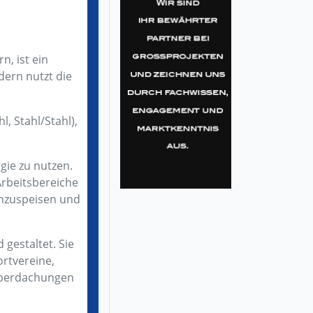
, ist ein
dern nutzt die
, Stahl/Stahl),
gie zu nutzen.
rbeitsbereiche
inzuspeisen und
gestaltet. Sie
rtvereine,
Überdachungen