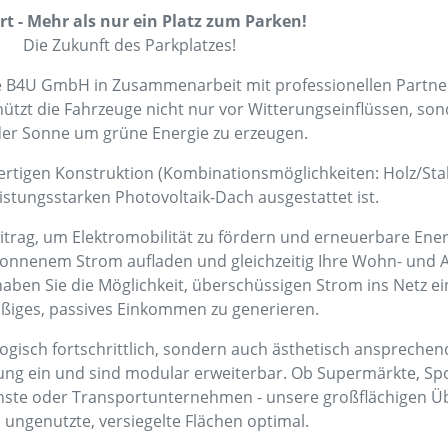
t - Mehr als nur ein Platz zum Parken!
Die Zukunft des Parkplatzes!
ee B4U GmbH in Zusammenarbeit mit professionellen Partnern
ützt die Fahrzeuge nicht nur vor Witterungseinflüssen, son
der Sonne um grüne Energie zu erzeugen.
rtigen Konstruktion (Kombinationsmöglichkeiten: Holz/Stahl
eistungsstarken Photovoltaik-Dach ausgestattet ist.
Beitrag, um Elektromobilität zu fördern und erneuerbare Ener
onnenem Strom aufladen und gleichzeitig Ihre Wohn- und A
aben Sie die Möglichkeit, überschüssigen Strom ins Netz e
ßiges, passives Einkommen zu generieren.
gisch fortschrittlich, sondern auch ästhetisch ansprechend 
ung ein und sind modular erweiterbar. Ob Supermärkte, Spo
enste oder Transportunternehmen - unsere großflächigen 
 ungenutzte, versiegelte Flächen optimal.