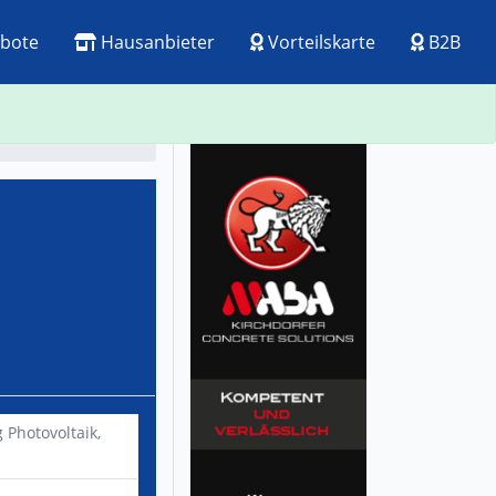
bote
Hausanbieter
Vorteilskarte
B2B
ck
Visitenkarte
 Photovoltaik,