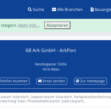
Suche
Alle Branchen
Bauange
 steigern.
Mehr Info...
Akzeptieren
Neue Suche
Zurü
6B Ark GmbH - ArkPort
Neutorgasse 13/EG
1010 Wien
Telefon Nummer
Email senden
Zur Homepage
Carport Solardach,
Doppelcarport Solardach,
Parkplatzüberdachung
erdachung Solar,
Photovoltaikcarport,
Solarcarports,